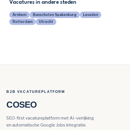
Vacatures in andere steden
Arnhem
Bunschoten Spakenburg
Leusden
Rotterdam
Utrecht
B2B VACATUREPLATFORM
COSEO
SEO-first vacatureplatform met AI-verrijking
en automatische Google Jobs integratie.