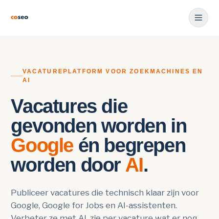
VACATUREPLATFORM VOOR ZOEKMACHINES EN
AI
Vacatures die
gevonden worden in
Google
én begrepen
worden door
AI
.
Publiceer vacatures die technisch klaar zijn voor
Google, Google for Jobs en AI-assistenten.
Verbeter ze met AI, zie per vacature wat er nog