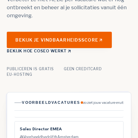
ontbreekt en beheer al je sollicitaties vanuit één
omgeving.
BEKIJK JE VINDBAARHEIDSSCORE
BEKIJK HOE COSEO WERKT
PUBLICEREN IS GRATIS
GEEN CREDITCARD
EU-HOSTING
Senior Backend Engineer
Voorbeeldbedrijf
Utrecht
VOORBEELDVACATURES
zo ziet jouw vacature eruit
€75–95k
Sales Director EMEA
Voorbeeldbedrijf
Amsterdam