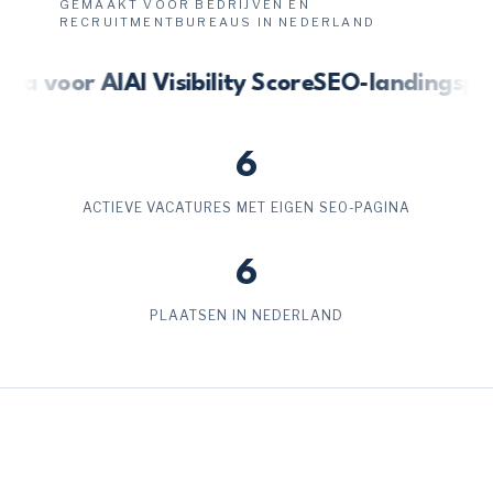
GEMAAKT VOOR BEDRIJVEN EN
€110k+
RECRUITMENTBUREAUS IN NEDERLAND
voor AI
AI Visibility Score
SEO-landingspagina
UX Designer
Voorbeeldbedrijf
Rotterdam
€60–75k
6
ACTIEVE VACATURES MET EIGEN SEO-PAGINA
Recruitment Consultant
Voorbeeldbedrijf
Eindhoven
6
€48–62k
PLAATSEN IN NEDERLAND