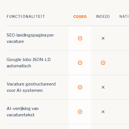
FUNCTIONALITEIT
INDEED
NAT
COSEO
SEO-landingspagina per
Ja
Nee
vacature
Google Jobs JSON-LD
Ja
Ja
automatisch
Vacature gestructureerd
Ja
Nee
voor AI-systemen
AI-verrijking van
Ja
Nee
vacaturetekst