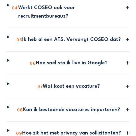
+
Werkt COSEO ook voor
04
recruitmentbureaus?
+
Ik heb al een ATS. Vervangt COSEO dat?
05
+
Hoe snel sta ik live in Google?
06
+
Wat kost een vacature?
07
+
Kan ik bestaande vacatures importeren?
08
+
Hoe zit het met privacy van sollicitanten?
09