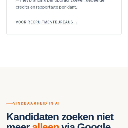
— met branding per opdrachtgever, gedeelde
credits en rapportage per klant.
VOOR RECRUITMENTBUREAUS
→
VINDBAARHEID IN AI
Kandidaten zoeken niet
meer
alleen
via Google