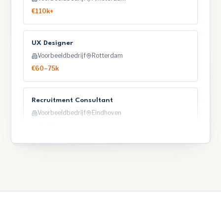
€110k+
UX Designer
Voorbeeldbedrijf
Rotterdam
€60–75k
Recruitment Consultant
Voorbeeldbedrijf
Eindhoven
€48–62k
Senior Backend Engineer
Voorbeeldbedrijf
Utrecht
€75–95k
Sales Director EMEA
Voorbeeldbedrijf
Amsterdam